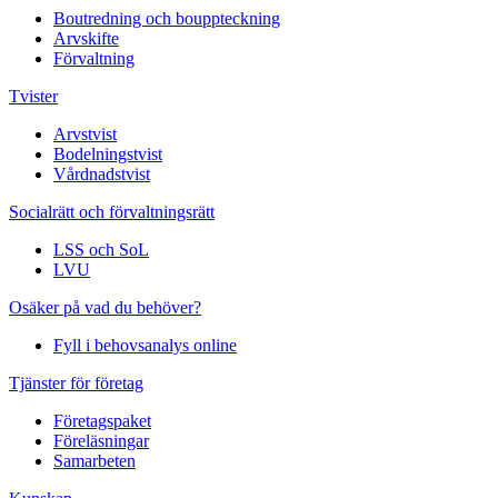
Boutredning och bouppteckning
Arvskifte
Förvaltning
Tvister
Arvstvist
Bodelningstvist
Vårdnadstvist
Socialrätt och förvaltningsrätt
LSS och SoL
LVU
Osäker på vad du behöver?
Fyll i behovsanalys online
Tjänster för företag
Företagspaket
Föreläsningar
Samarbeten