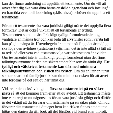
kan det finnas anledning att upprätta ett testamente. Om du vill att
arvet efter dig ska vara dina barns
enskilda egendom
och inte ingå i
en framtida eventuell bodelning (skilsmässa) behöver du upprätta ett
testamente.
För att ett testamente ska vara juridiskt giltigt måste det uppfylla flera
formkrav. Det är också viktigt att ett testamente är tydligt.
Testamenten som inte är tillräckligt tydligt formulerade är nog
vanligare än många tror och kan leda till arvstvister som i värsta fall
kan pågå i många år. Huvudregeln är att man så långt det är möjligt
ska följa den avlidnes (testatorns) vilja men det är inte alltid så lätt att
ta reda på eller veta vad testatorns vilja var när testatorn är avliden.
Om testamentet inte är tillräckligt tydligt formulerat utan det finns
tolkningsutrymme är det inte säkert att det blir som du tänkt dig.
Ett
tydligt och välskrivet testamente kan därmed minimera
tolkningsutrymmen och risken för tvister.
Om du anlitar en jurist
som arbetar med familjejuridik kan du minimera risken för att arvet
inte fördelas på det sätt du har tänkt dig.
Vidare är det också viktigt att
förvara testamentet på en säker
plats
så att det kommer fram efter att du avlidit. Ett testamente måste
inte vara registrerat någonstans för att vara juridiskt giltigt och därför
är det viktigt att du förvarar ditt testamente på en säker plats. Om du
förvarar ditt testamente i ditt eget hem kan risken finnas att det inte
hittas den dagen du går bort, att det förstörs vid brand eller inbrott,