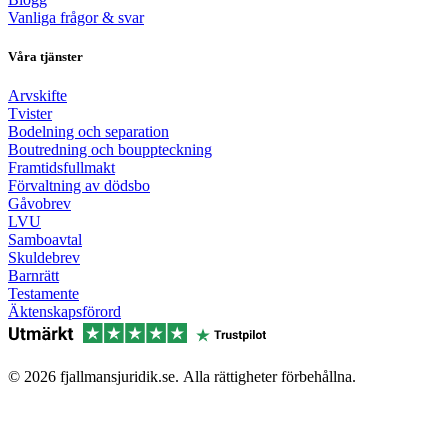
Vanliga frågor & svar
Våra tjänster
Arvskifte
Tvister
Bodelning och separation
Boutredning och bouppteckning
Framtidsfullmakt
Förvaltning av dödsbo
Gåvobrev
LVU
Samboavtal
Skuldebrev
Barnrätt
Testamente
Äktenskapsförord
© 2026 fjallmansjuridik.se. Alla rättigheter förbehållna.